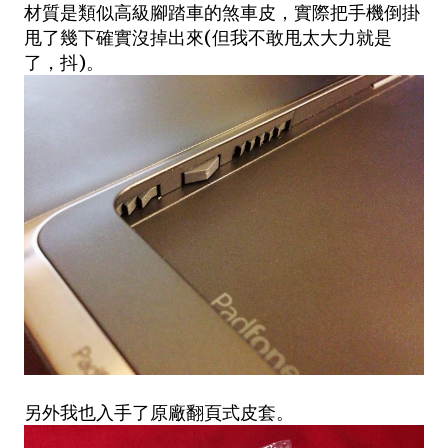
材質是類似高級腳踏車的煞車皮，實際把手機倒掛
甩了幾下確實沒掉出來(但我不敢甩太大力就是
了，抖)。
另外我也入手了原廠翻頁式皮套。