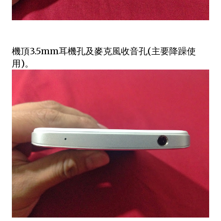
機頂3.5mm耳機孔及麥克風收音孔(主要降躁使
用)。