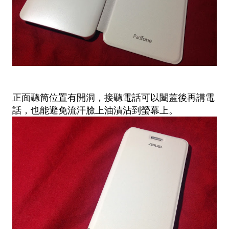
正面聽筒位置有開洞，接聽電話可以闔蓋後再講電
話，也能避免流汗臉上油漬沾到螢幕上。