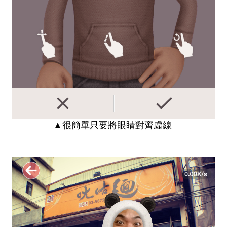
▲
很簡單只要將眼睛對齊虛線