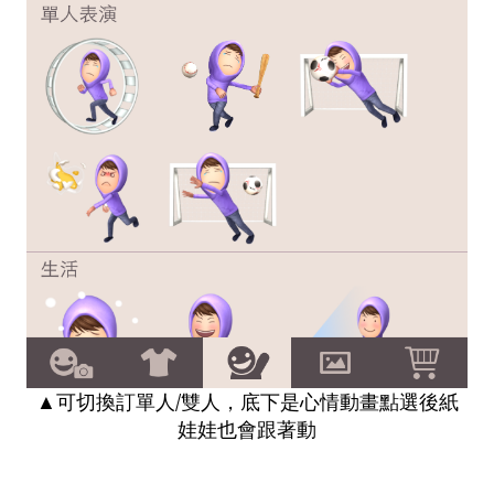
▲可切換訂單人/雙人，底下是心情動畫點選後紙
娃娃也會跟著動