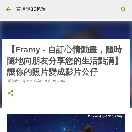
跳到主要內容
董達達3C私塾
【Framy - 自訂心情動畫，隨時
隨地向朋友分享您的生活點滴】
讓你的照片變成影片公仔
張貼者：
蘇ㄤㄤ
日期：
5月 05, 2014