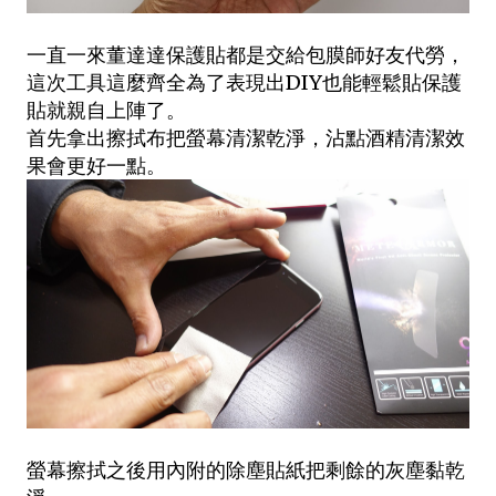
一直一來董達達保護貼都是交給包膜師好友代勞，
這次工具這麼齊全為了表現出DIY也能輕鬆貼保護
貼就親自上陣了。
首先拿出擦拭布把螢幕清潔乾淨，沾點酒精清潔效
果會更好一點。
螢幕擦拭之後用內附的除塵貼紙把剩餘的灰塵黏乾