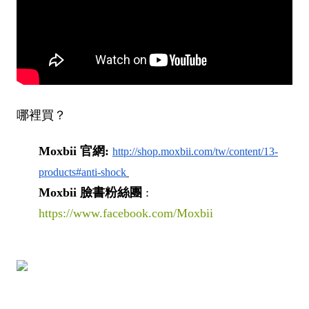
哪裡買？
Moxbii
官網
:
http://shop.moxbii.com/
tw/content/13-
products#anti-
shock
Moxbii
臉書粉絲團
:
https://www.facebook.com/Moxbii