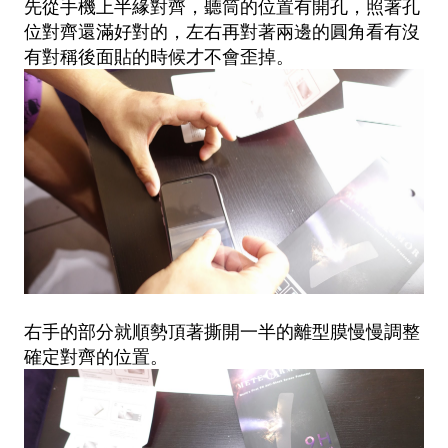
先從手機上半緣對齊，聽筒的位置有開孔，照著孔
位對齊還滿好對的，左右再對著兩邊的圓角看有沒
有對稱後面貼的時候才不會歪掉。
右手的部分就順勢頂著撕開一半的離型膜慢慢調整
確定對齊的位置。