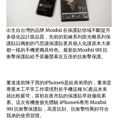
出生自台灣的品牌 Moxbii 在保護貼領域不斷提升
多樣化設計跟品質，先前的彩繪系列跟光雕系列保
護貼以獨創的巧思讓保護貼更具個人化讓原本大家
都一樣的手機更獨具特色。最新款Moxbii 9H 抗
衝擊保護貼給予原廠螢幕近五倍的抗衝擊保護。
董達達前陣子買的iPhone6是給弟弟用的，董弟是
專業木工平常工作環境對於手機這種3C產品本來
就比較嚴苛，當初在夜市貼的保護貼早就傷痕累
累。這次有機會搶先體驗 iPhone6專用 Moxbii
9H 抗衝擊保護貼，高度抗刮、抗衝擊性剛好符合
我弟的使用習慣。