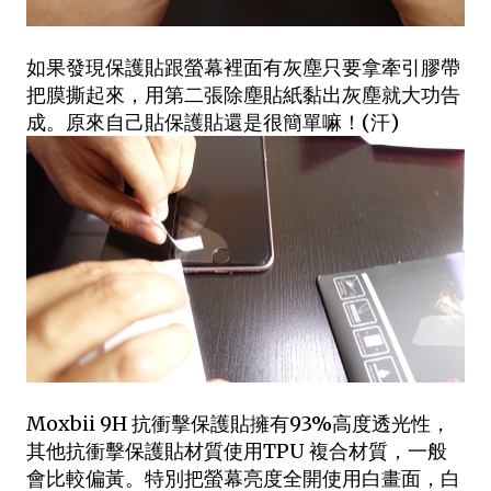
如果發現保護貼跟螢幕裡面有灰塵只要拿牽引膠帶
把膜撕起來，用第二張除塵貼紙黏出灰塵就大功告
成。原來自己貼保護貼還是很簡單嘛！(汗)
Moxbii 9H 抗衝擊保護貼擁有93%高度透光性，
其他抗衝擊保護貼材質使用TPU 複合材質，一般
會比較偏黃。特別把螢幕亮度全開使用白畫面，白