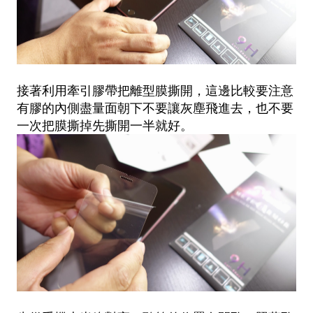
接著利用牽引膠帶把離型膜撕開，這邊比較要注意
有膠的內側盡量面朝下不要讓灰塵飛進去，也不要
一次把膜撕掉先撕開一半就好。