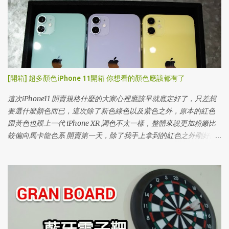
[開箱] 超多顏色iPhone 11開箱 你想看的顏色應該都有了
這次iPhone11 開賣規格什麼的大家心裡應該早就底定好了，只差想
要選什麼顏色而已，這次除了新色綠色以及紫色之外，原本的紅色
跟黃色也跟上一代 iPhone XR 調色不太一樣，整體來說更加粉嫩比
較偏向馬卡龍色系 開賣第一天，除了我手上拿到的紅色之外剛好同
事買了其他顏色，趁這機會一次開箱給大家看，下雨天沒辦法到展
示店實際體驗就先來看這篇吧！