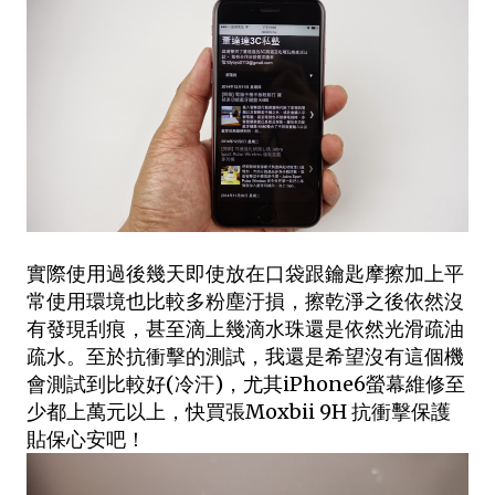
實際使用過後幾天即使放在口袋跟鑰匙摩擦加上平
常使用環境也比較多粉塵汙損，擦乾淨之後依然沒
有發現刮痕，甚至滴上幾滴水珠還是依然光滑疏油
疏水。至於抗衝擊的測試，我還是希望沒有這個機
會測試到比較好(冷汗)，尤其iPhone6螢幕維修至
少都上萬元以上，快買張Moxbii 9H 抗衝擊保護
貼保心安吧！