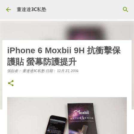
跳到主要內容
董達達3C私塾
iPhone 6 Moxbii 9H 抗衝擊保
護貼 螢幕防護提升
張貼者：
董達達3C私塾
日期：
12月 27, 2014