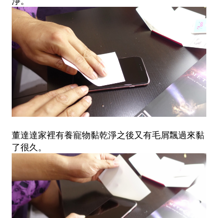
淨。
董達達家裡有養寵物黏乾淨之後又有毛屑飄過來黏
了很久。