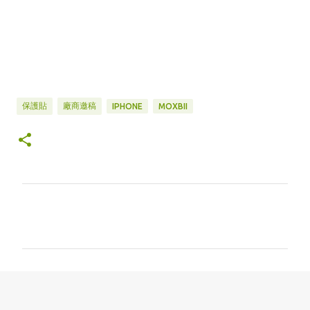
保護貼
廠商邀稿
IPHONE
MOXBII
留
言