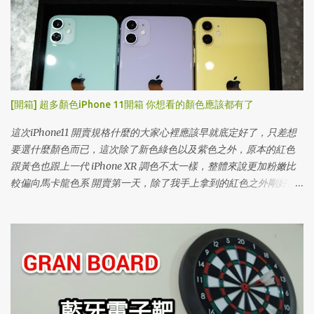
[開箱] 超多顏色iPhone 11開箱 你想看的顏色應該都有了
這次iPhone11 開賣規格什麼的大家心裡應該早就底定好了，只差想
要選什麼顏色而已，這次除了新色綠色以及紫色之外，原本的紅色
跟黃色也跟上一代 iPhone XR 調色不太一樣，整體來說更加粉嫩比
較偏向馬卡龍色系 開賣第一天，除了我手上拿到的紅色之外剛好同
事買了其他顏色，趁這機會一次開箱給大家看，下雨天沒辦法到展
示店實際體驗就先來看這篇吧！