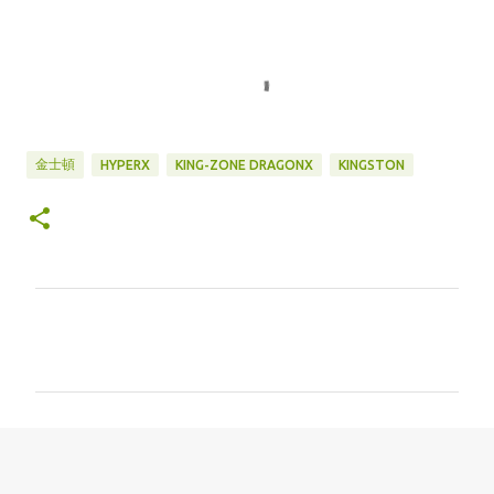
金士頓
HYPERX
KING-ZONE DRAGONX
KINGSTON
留
言