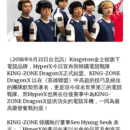
（2018年6月21日台北訊）Kingston金士頓旗下
電競品牌，
HyperX
今日宣布與韓國電競戰隊
KING-ZONE DragonX正式結盟。KING-ZONE 
DragonX 以在《
英雄聯盟
》中高超的技巧及絕佳
的團隊默契而著名，更是現今排名世界第三的電競
戰隊。而HyperX也將在往後賽事中為KING-
ZONE DragonX提供頂尖的電競耳機，一同為最
高榮譽奮戰到底！
KING-ZONE 韓國執行董事Seo Hyung Seok 表
示：「HyperX的產品向來以出色的品質及創造完