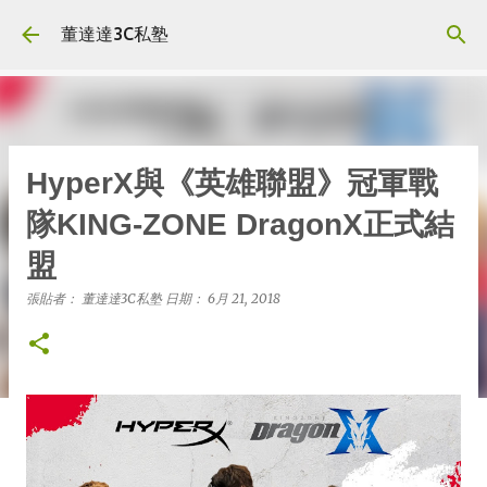
跳到主要內容
董達達3C私塾
HyperX與《英雄聯盟》冠軍戰
隊KING-ZONE DragonX正式結
盟
張貼者：
董達達3C私塾
日期：
6月 21, 2018