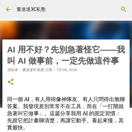
跳到主要內容
董達達3C私塾
AI 用不好？先別急著怪它——我
叫 AI 做事前，一定先做這件事
張貼者：
董達達3C私塾
日期：
7月 06, 2026
同一個 AI，有人用得像神隊友、有人只問得出無聊
答案。我發現差別常常不在工具，而在「一打開就
急著叫它做事」。這篇分享我用 AI 的固定習慣：
先跟它把計畫聊清楚，再讓它動手。看起來慢，其
實最快。