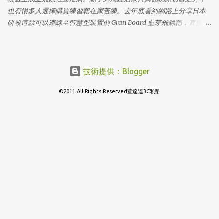
也有很多人選擇購買練習靶在家苦練。去年底看到網路上分享日本
研發這款可以連線至智慧型裝置的 Gran Board 藍芽飛鏢靶，直接把
iPad拿來當計分版，還有多種互動遊戲可以玩，這怎麼能忍的住不
下手！
技術提供：Blogger
©2011 All Rights Reserved董達達3C私塾