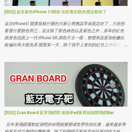
[開箱] 超多顏色iPhone 11開箱 你想看的顏色應該都有了
這次iPhone11 開賣規格什麼的大家心裡應該早就底定好了，只差想
要選什麼顏色而已，這次除了新色綠色以及紫色之外，原本的紅色
跟黃色也跟上一代 iPhone XR 調色不太一樣，整體來說更加粉嫩比
較偏向馬卡龍色系 開賣第一天，除了我手上拿到的紅色之外剛好同
事買了其他顏色，趁這機會一次開箱給大家看，下雨天沒辦法到展
示店實際體驗就先來看這篇吧！
[開箱] Gran Board 藍芽飛鏢靶 連接iPad家裡就能開飛鏢Bar
近年來飛鏢運動從酒吧的休閒娛樂變成世界性的比賽，越來越多學
校甚至成立飛鏢社團推廣。除了到飛鏢店家與其他玩家切磋之外，