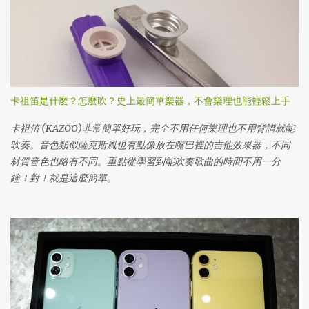
卡祖笛是什麼？怎麼吹？史上最簡單樂器，不會樂理也能輕鬆上手
卡祖笛 (KAZOO)非常簡單好玩，完全不用任何樂理也不用背譜就能
吹奏。音色類似薩克斯風也有點像放在嘴巴裡的吉他效果器，不同
材質音色也略有不同。重點從學習到能吹奏歌曲的時間不用一分
鐘！對！就是這麼簡單。