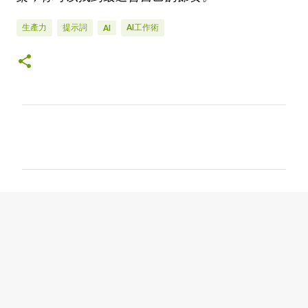
生產力
提示詞
AI工作術
AI
留
言