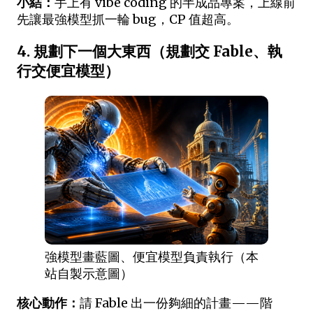
小結：
手上有 vibe coding 的半成品專案，上線前
先讓最強模型抓一輪 bug，CP 值超高。
4. 規劃下一個大東西（規劃交 Fable、執
行交便宜模型）
強模型畫藍圖、便宜模型負責執行（本
站自製示意圖）
核心動作：
請 Fable 出一份夠細的計畫——階