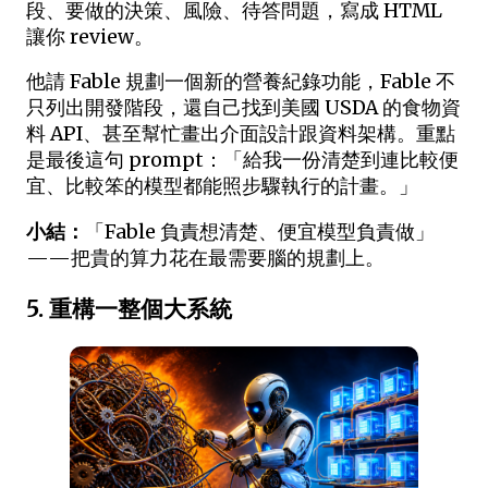
段、要做的決策、風險、待答問題，寫成 HTML
讓你 review。
他請 Fable 規劃一個新的營養紀錄功能，Fable 不
只列出開發階段，還自己找到美國 USDA 的食物資
料 API、甚至幫忙畫出介面設計跟資料架構。重點
是最後這句 prompt：「給我一份清楚到連比較便
宜、比較笨的模型都能照步驟執行的計畫。」
小結：
「Fable 負責想清楚、便宜模型負責做」
——把貴的算力花在最需要腦的規劃上。
5. 重構一整個大系統