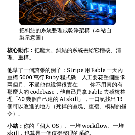
把糾結的系統整理成乾淨架構（本站自
製示意圖）
核心動作：
把龐大、糾結的系統丟給它稽核、清
理、重構。
他舉了一個誇張的例子：Stripe 用 Fable 一天內
重構 5000 萬行 Ruby 程式碼，人工要花整個團隊
兩個月。不過他也說得很實在——你不用真的有
那麼大的 codebase，他自己是拿 Fable 去稽核整
理「40 幾個自己建的 AI skill」，一口氣找出 13
個可以改進的地方（死掉的區塊、重複、模糊的指
令）。
小結：
你的「個人 OS」、一堆 workflow、一堆
skill，也算是一個值得整理的系統。