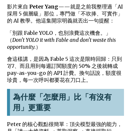
影片來自
Peter Yang
——就是之前我整理過「AI
採用 5 個層級」那位，專門做「不吹捧、可實作」
的 AI 教學。他這集開宗明義就丟出一句提醒：
「別跟 Fable YOLO，也別浪費這次機會。」
（
Don't YOLO it with Fable and don't waste this
opportunity.
）
會這樣講，是因為 Fable 5 這次是限時回歸：只到
7/7、而且用到每週訂閱額度的 50% 之後就轉成
pay-as-you-go 的 API 計費。換句話說，額度很
珍貴，每一次呼叫都要花在刀口上。
為什麼「怎麼用」比「有沒有
用」更重要
Peter 的核心觀點很簡單：頂尖模型最強的能力，