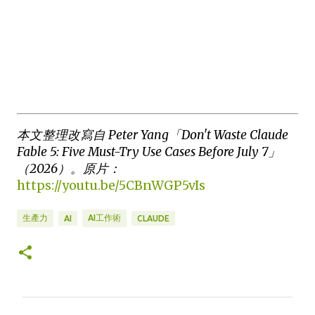
本文整理改寫自 Peter Yang「Don't Waste Claude
Fable 5: Five Must-Try Use Cases Before July 7」
（2026）。原片：
https://youtu.be/5CBnWGP5vIs
生產力
AI工作術
AI
CLAUDE