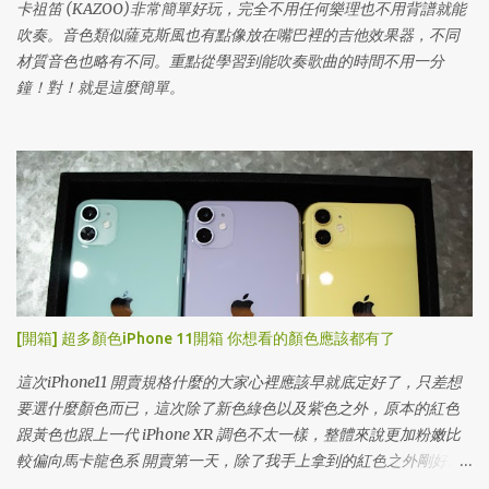
卡祖笛 (KAZOO)非常簡單好玩，完全不用任何樂理也不用背譜就能
吹奏。音色類似薩克斯風也有點像放在嘴巴裡的吉他效果器，不同
材質音色也略有不同。重點從學習到能吹奏歌曲的時間不用一分
鐘！對！就是這麼簡單。
[開箱] 超多顏色iPhone 11開箱 你想看的顏色應該都有了
這次iPhone11 開賣規格什麼的大家心裡應該早就底定好了，只差想
要選什麼顏色而已，這次除了新色綠色以及紫色之外，原本的紅色
跟黃色也跟上一代 iPhone XR 調色不太一樣，整體來說更加粉嫩比
較偏向馬卡龍色系 開賣第一天，除了我手上拿到的紅色之外剛好同
事買了其他顏色，趁這機會一次開箱給大家看，下雨天沒辦法到展