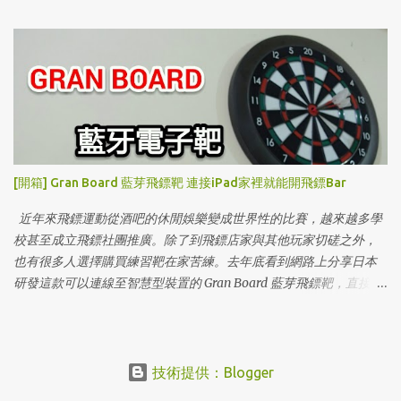
示店實際體驗就先來看這篇吧！
[開箱] Gran Board 藍芽飛鏢靶 連接iPad家裡就能開飛鏢Bar
近年來飛鏢運動從酒吧的休閒娛樂變成世界性的比賽，越來越多學
校甚至成立飛鏢社團推廣。除了到飛鏢店家與其他玩家切磋之外，
也有很多人選擇購買練習靶在家苦練。去年底看到網路上分享日本
研發這款可以連線至智慧型裝置的 Gran Board 藍芽飛鏢靶，直接把
iPad拿來當計分版，還有多種互動遊戲可以玩，這怎麼能忍的住不
下手！
技術提供：Blogger