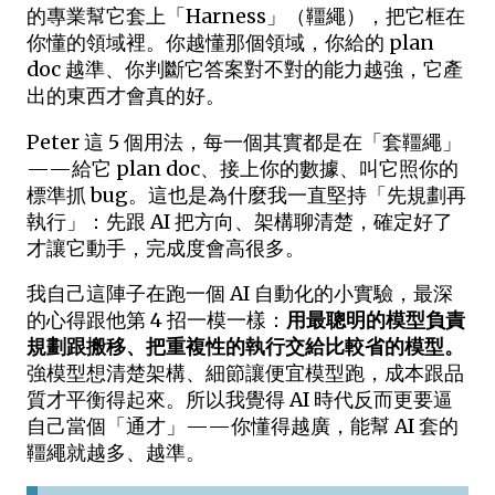
的專業幫它套上「Harness」（韁繩），把它框在
你懂的領域裡。你越懂那個領域，你給的 plan
doc 越準、你判斷它答案對不對的能力越強，它產
出的東西才會真的好。
Peter 這 5 個用法，每一個其實都是在「套韁繩」
——給它 plan doc、接上你的數據、叫它照你的
標準抓 bug。這也是為什麼我一直堅持「先規劃再
執行」：先跟 AI 把方向、架構聊清楚，確定好了
才讓它動手，完成度會高很多。
我自己這陣子在跑一個 AI 自動化的小實驗，最深
的心得跟他第 4 招一模一樣：
用最聰明的模型負責
規劃跟搬移、把重複性的執行交給比較省的模型。
強模型想清楚架構、細節讓便宜模型跑，成本跟品
質才平衡得起來。所以我覺得 AI 時代反而更要逼
自己當個「通才」——你懂得越廣，能幫 AI 套的
韁繩就越多、越準。