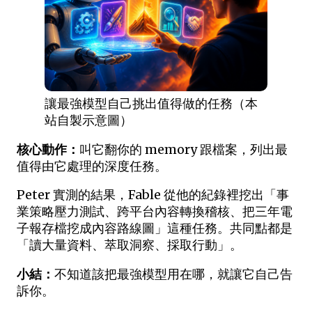
讓最強模型自己挑出值得做的任務（本
站自製示意圖）
核心動作：
叫它翻你的 memory 跟檔案，列出最
值得由它處理的深度任務。
Peter 實測的結果，Fable 從他的紀錄裡挖出「事
業策略壓力測試、跨平台內容轉換稽核、把三年電
子報存檔挖成內容路線圖」這種任務。共同點都是
「讀大量資料、萃取洞察、採取行動」。
小結：
不知道該把最強模型用在哪，就讓它自己告
訴你。