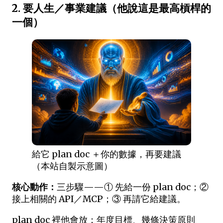
2. 要人生／事業建議（他說這是最高槓桿的
一個）
給它 plan doc ＋你的數據，再要建議
（本站自製示意圖）
核心動作：
三步驟——① 先給一份 plan doc；②
接上相關的 API／MCP；③ 再請它給建議。
plan doc 裡他會放：年度目標、幾條決策原則