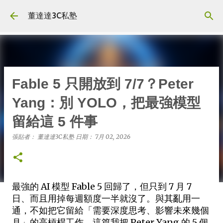
跳到主要內容
董達達3C私塾
Fable 5 只開放到 7/7？Peter
Yang：別 YOLO，把最強模型
留給這 5 件事
張貼者：
董達達3C私塾
日期：
7月 02, 2026
最強的 AI 模型 Fable 5 回歸了，但只到 7 月 7
日、而且用掉每週額度一半就沒了。與其亂用一
通，不如把它留給「需要深度思考、影響未來幾個
月」的高槓桿工作。這篇我把 Peter Yang 的 5 個