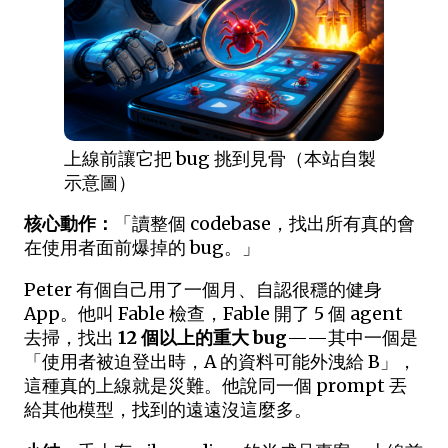
上線前讓它把 bug 挑到見骨（本站自製
示意圖）
核心動作：
「讀整個 codebase，找出所有真的會
在使用者面前爆掉的 bug。」
Peter 有個自己用了一個月、自認很穩的健身
App。他叫 Fable 檢查，Fable 開了 5 個 agent
去掃，找出
12 個以上的重大 bug
——其中一個是
「使用者被迫登出時，A 的資料可能外洩給 B」，
這種真的上線就是災難。他說同一個 prompt 丟
給其他模型，找到的遠遠沒這麼多。