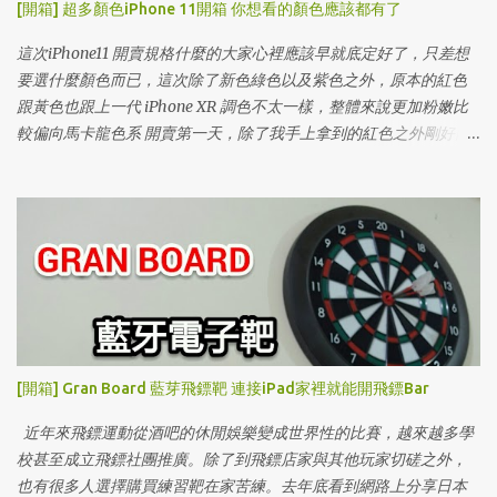
[開箱] 超多顏色iPhone 11開箱 你想看的顏色應該都有了
這次iPhone11 開賣規格什麼的大家心裡應該早就底定好了，只差想
要選什麼顏色而已，這次除了新色綠色以及紫色之外，原本的紅色
跟黃色也跟上一代 iPhone XR 調色不太一樣，整體來說更加粉嫩比
較偏向馬卡龍色系 開賣第一天，除了我手上拿到的紅色之外剛好同
事買了其他顏色，趁這機會一次開箱給大家看，下雨天沒辦法到展
示店實際體驗就先來看這篇吧！
[開箱] Gran Board 藍芽飛鏢靶 連接iPad家裡就能開飛鏢Bar
近年來飛鏢運動從酒吧的休閒娛樂變成世界性的比賽，越來越多學
校甚至成立飛鏢社團推廣。除了到飛鏢店家與其他玩家切磋之外，
也有很多人選擇購買練習靶在家苦練。去年底看到網路上分享日本