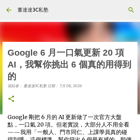
跳到主要內容
董達達3C私塾
Google 6 月一口氣更新 20 項
AI，我幫你挑出 6 個真的用得到
的
張貼者：
董達達3C私塾
日期：
7月 08, 2026
Google 剛把 6 月的 AI 更新做了一次官方大盤
點，一口氣 20 項。但老實說，大部分人不用全看
——我用「一般人、門市同仁、上課學員真的碰
得到嗎」這個標準，幫你篩出 6 個最有感的，順便