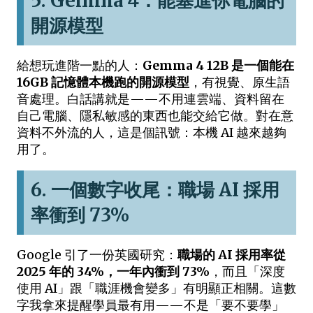
5. Gemma 4：能塞進你電腦的
開源模型
給想玩進階一點的人：
Gemma 4 12B 是一個能在
16GB 記憶體本機跑的開源模型
，有視覺、原生語
音處理。白話講就是——不用連雲端、資料留在
自己電腦、隱私敏感的東西也能交給它做。對在意
資料不外流的人，這是個訊號：本機 AI 越來越夠
用了。
6. 一個數字收尾：職場 AI 採用
率衝到 73%
Google 引了一份英國研究：
職場的 AI 採用率從
2025 年的 34%，一年內衝到 73%
，而且「深度
使用 AI」跟「職涯機會變多」有明顯正相關。這數
字我拿來提醒學員最有用——不是「要不要學」