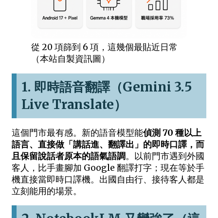
從 20 項篩到 6 項，這幾個最貼近日常
（本站自製資訊圖）
1. 即時語音翻譯（Gemini 3.5
Live Translate）
這個門市最有感。新的語音模型能
偵測 70 種以上
語言、直接做「講話進、翻譯出」的即時口譯，而
且保留說話者原本的語氣語調
。以前門市遇到外國
客人，比手畫腳加 Google 翻譯打字；現在等於手
機直接當即時口譯機。出國自由行、接待客人都是
立刻能用的場景。