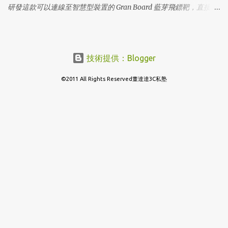
研發這款可以連線至智慧型裝置的 Gran Board 藍芽飛鏢靶，直接把
iPad拿來當計分版，還有多種互動遊戲可以玩，這怎麼能忍的住不
下手！
技術提供：Blogger
©2011 All Rights Reserved董達達3C私塾