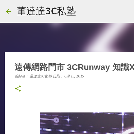
董達達3C私塾
遠傳網路門市 3CRunway 知
張貼者：
董達達3C私塾
日期：
6月 15, 2015