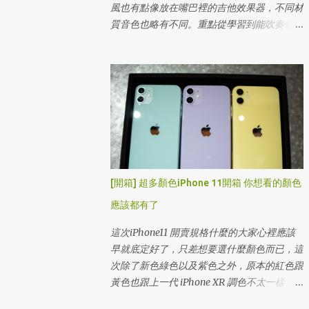
風也有點像放在嘴巴裡的吉他效果器，不同材
質音色也略有不同。重點從學習到能吹奏歌曲
的時間不用一分鐘！對！就是這麼簡單。
[開箱] 超多顏色iPhone 11開箱 你想看的顏色
應該都有了
這次iPhone11 開賣規格什麼的大家心裡應該
早就底定好了，只差想要選什麼顏色而已，這
次除了新色綠色以及紫色之外，原本的紅色跟
黃色也跟上一代 iPhone XR 調色不太一樣，
整體來說更加粉嫩比較偏向馬卡龍色系 開賣