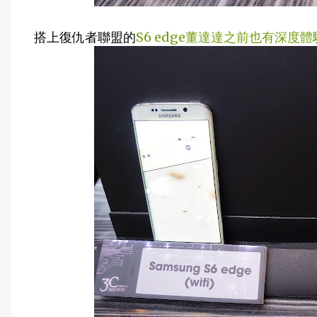
搭上復仇者聯盟的
S6 edge董達達之前也有深度體