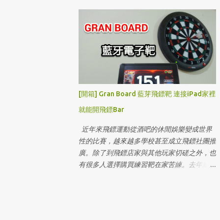
第一天，除了我手上拿到的紅色之外剛好同事
買了其他顏色，趁這機會一次開箱給大家看，
下雨天沒辦法到展示店實際體驗就先來看這篇
吧！
[開箱] Gran Board 藍芽飛鏢靶 連接iPad家裡
就能開飛鏢Bar
近年來飛鏢運動從酒吧的休閒娛樂變成世界
性的比賽，越來越多學校甚至成立飛鏢社團推
廣。除了到飛鏢店家與其他玩家切磋之外，也
有很多人選擇購買練習靶在家苦練。去年底看
到網路上分享日本研發這款可以連線至智慧型
裝置的 Gran Board 藍芽飛鏢靶，直接把iPad
拿來當計分版，還有多種互動遊戲可以玩，這
怎麼能忍的住不下手！