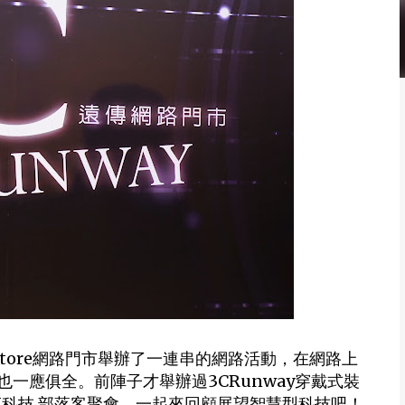
tore網路門市舉辦了一連串的網路活動，在網路上
一應俱全。前陣子才舉辦過3CRunway穿戴式裝
識X科技 部落客聚會，一起來回顧展望智慧型科技吧！