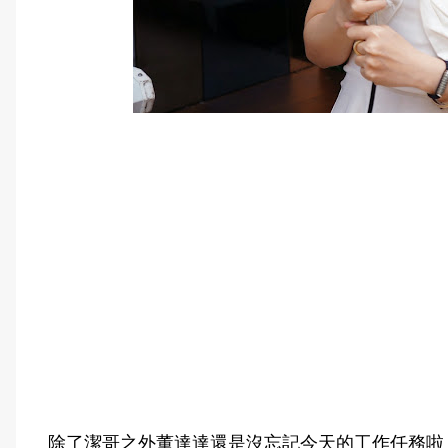
除了潔哥之外董達達還是沒忘記今天的工作任務啦！