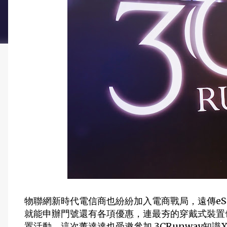
物聯網新時代電信商也紛紛加入電商戰局，遠傳eS
就能申辦門號還有各項優惠，連最夯的穿戴式裝置也
置活動，這次董達達也受邀參加 3CRunway知