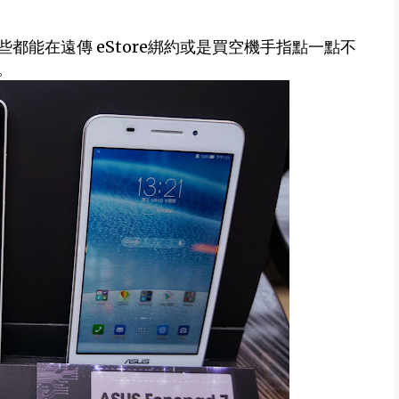
能在遠傳 eStore綁約或是買空機手指點一點不
。