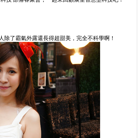
人除了霸氣外露還長得超甜美，完全不科學啊！