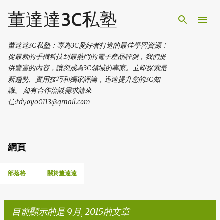
跳到主要內容
董達達3C私塾
董達達3C私塾：專為3C愛好者打造的最佳學習資源！
從最新的手機科技到最熱門的電子產品評測，我們提
供豐富的內容，讓您成為3C領域的專家。立即探索最
新趨勢、實用技巧和獨家評論，迅速提升您的3C知
識。 如有合作洽談需求請來
信:tdyoyo0113@gmail.com
網頁
部落格
關於董達達
目前顯示的是 9月, 2015的文章