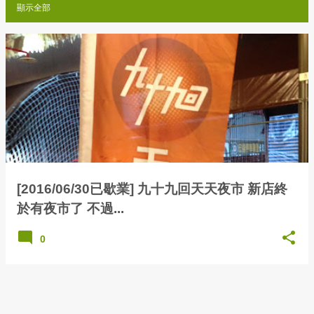
顯示全部
發
表
文
章
[2016/06/30已歇業] 九十九回天天夜市 新店終
於有夜市了 不過...
0