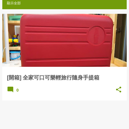
顯示全部
發
表
文
章
[開箱] 全家可口可樂輕旅行隨身手提箱
0