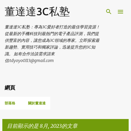
跳到主要內容
董達達3C私塾
董達達3C私塾：專為3C愛好者打造的最佳學習資源！
從最新的手機科技到最熱門的電子產品評測，我們提
供豐富的內容，讓您成為3C領域的專家。立即探索最
新趨勢、實用技巧和獨家評論，迅速提升您的3C知
識。 如有合作洽談需求請來
信:tdyoyo0113@gmail.com
網頁
部落格
關於董達達
目前顯示的是 8月, 2023的文章