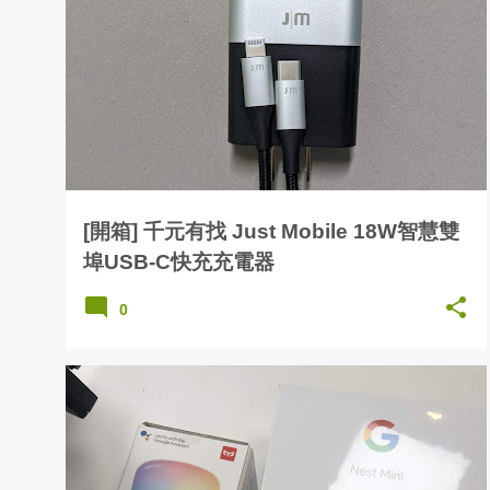
發
表
文
章
[開箱] 千元有找 Just Mobile 18W智慧雙
埠USB-C快充充電器
0