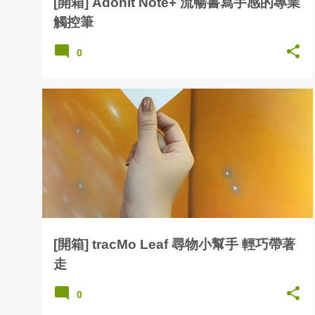
[開箱] Adonit Note+ 流暢書寫手感的專業
觸控筆
0
[開箱] tracMo Leaf 尋物小幫手 輕巧帶著
走
0