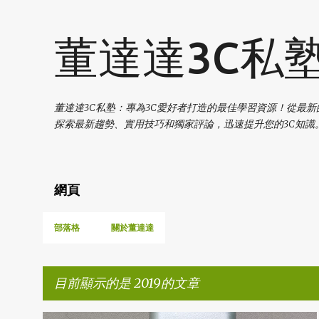
董達達3C私
董達達3C私塾：專為3C愛好者打造的最佳學習資源！從最
探索最新趨勢、實用技巧和獨家評論，迅速提升您的3C知識。 如有合
網頁
部落格
關於董達達
目前顯示的是 2019的文章