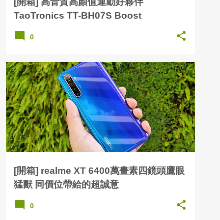
[開箱] 高音質高顏值運動好夥伴
TaoTronics TT-BH07S Boost
0
[開箱] realme XT 6400萬畫素四鏡頭鷹眼
猛獸 同價位帶給的超誠意
0