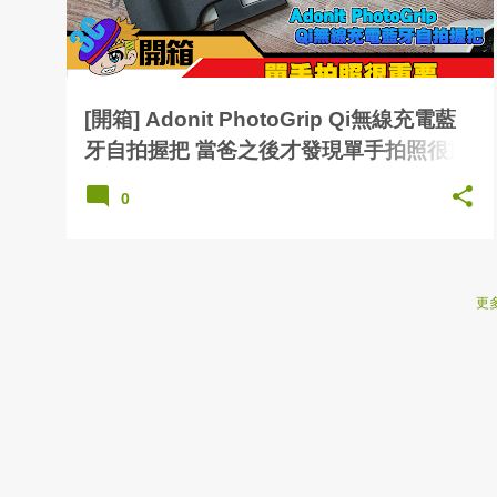
[開箱] Adonit PhotoGrip Qi無線充電藍
牙自拍握把 當爸之後才發現單手拍照很重
要
0
更