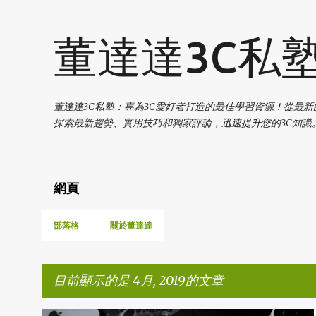
董達達3C私
董達達3C私塾：專為3C愛好者打造的最佳學習資源！從最
探索最新趨勢、實用技巧和獨家評論，迅速提升您的3C知識。 如有合
網頁
部落格
關於董達達
目前顯示的是 4月, 2019的文章