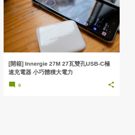
[開箱] Innergie 27M 27瓦雙孔USB-C極
速充電器 小巧體積大電力
0