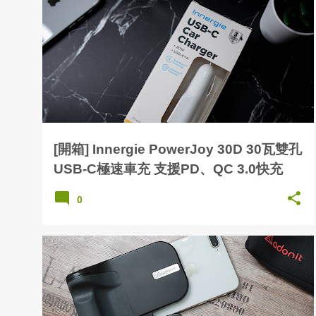
發
表
文
章
[開箱] Innergie PowerJoy 30D 30瓦雙孔
USB-C極速車充 支援PD、QC 3.0快充
0