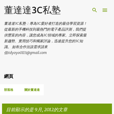
跳到主要內容
董達達3C私塾
董達達3C私塾：專為3C愛好者打造的最佳學習資源！
從最新的手機科技到最熱門的電子產品評測，我們提
供豐富的內容，讓您成為3C領域的專家。立即探索最
新趨勢、實用技巧和獨家評論，迅速提升您的3C知
識。 如有合作洽談需求請來
信:tdyoyo0113@gmail.com
網頁
部落格
關於董達達
目前顯示的是 9月, 2012的文章